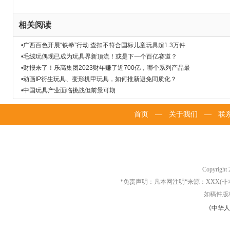
相关阅读
•广西百色开展“铁拳”行动 查扣不符合国标儿童玩具超1.3万件
•毛绒玩偶现已成为玩具界新顶流！或是下一个百亿赛道？
•财报来了！乐高集团2023财年赚了近700亿，哪个系列产品最
•动画IP衍生玩具、变形机甲玩具，如何推新避免同质化？
•中国玩具产业面临挑战但前景可期
首页
—
关于我们
—
联
Copyrigh
*免责声明：凡本网注明“来源：XXX
如稿件版
《中华人