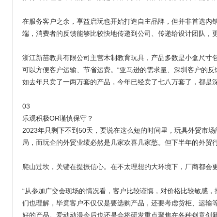
在服务客户之余，享益启玩也开始打造自主品牌，但并非首选内
端，消费者的反馈能够比较快地传递到公司、传递给设计团队，
浙江新苗教具有限公司主营木制教育玩具，产品多数是小盒尺寸
可以方便客户运输、节省运费。“亚马逊的需求量、深圳客户的反
如去年只卖了一两万套的产品，今年已经卖了七八万套了，都是深
03
乐观积极OR谨慎保守？
2023年只剩下不到50天，要说在这么短的时间里，玩具外贸
局，而玩企的外贸业绩必然是几家欢喜几家愁。但下半年的外贸
爬山过坎，关键在提振信心。在不太理想的大环境下，厂商都会
“从参加广交会现场的情况看，客户比较谨慎，对价格比较敏感，
们也理解，毕竟客户不仅仅是要选购产品，还要考虑货柜、运输等
好的产品。爱动动漫今后也还是会将研发重点聚焦在各种创意创新