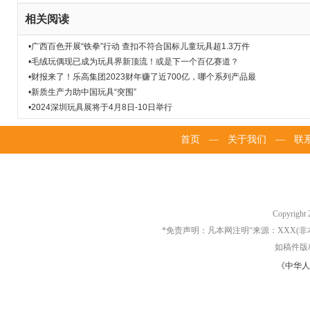
相关阅读
•广西百色开展“铁拳”行动 查扣不符合国标儿童玩具超1.3万件
•毛绒玩偶现已成为玩具界新顶流！或是下一个百亿赛道？
•财报来了！乐高集团2023财年赚了近700亿，哪个系列产品最
•新质生产力助中国玩具“突围”
•2024深圳玩具展将于4月8日-10日举行
首页
—
关于我们
—
联
Copyrigh
*免责声明：凡本网注明“来源：XXX
如稿件版
《中华人