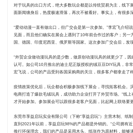
对于玩具的出口方式，绝大多数玩企都是以传统贸易为主，线下
面新闻缠身后，热度极速滑落，再次不被看好。事实上，有很多
“爱动动漫一直有做出口，但广交会是第一次参加。”李宏飞介绍
见面，而且他们确实在展会上遇到了10年前合作过的客户；另一
国、德国、印度尼西亚、俄罗斯等国家。这次参加广交会后，发
“外贸企业做动漫玩具的是少数，做原创动漫玩具的就更少了，因
认可。如公司10月推出的迪士尼正版授权的绒豆豆DIY玩具，非
宏飞说，公司的产品受到各国采购商的关注，很多客户都拿走了
疫情政策优化后，玩企都会积极参加线下展会，寻找拓客机会。
电商打造了爆款毛绒玩具，成功助力企业打开了外贸市场。“线上
才开始参加。参加展会可以跟很多老客户见面，比起网上联络要更
东莞市享益启玩实业有限公司（下称“享益启玩”）主营木制、纸
直到2021年以前，享益启玩98%的产品都是外销的。“公司拥有
推行环保理念，我们的产品是采用木头、纸张作为原材料，能够满