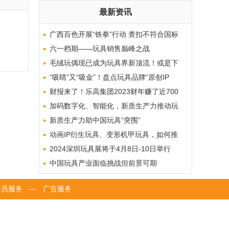
最新资讯
广西百色开展“铁拳”行动 查扣不符合国标
儿童玩具超1
六一档期——玩具销售巅峰之战
毛绒玩偶现已成为玩具界新顶流！或是下
一个百亿赛道？
“吸睛”又“吸金”！盘点玩具品牌“原创IP
+”的出圈
财报来了！乐高集团2023财年赚了近700
亿，哪个系
加码数字化、智能化，新质生产力推动玩
具业迈向新台阶
新质生产力助中国玩具“突围”
动画IP衍生玩具、变形机甲玩具，如何推
新避免同质化？
2024深圳玩具展将于4月8日-10日举行
中国玩具产业面临挑战但前景可期
会员服务
—
广告服务