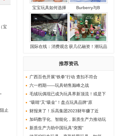
宝宝玩具如何选择
Burberry与B
巧
n（宝
国际在线：消费观念
获几亿融资！潮玩品
转
牌
推荐资讯
广西百色开展“铁拳”行动 查扣不符合
六一档期——玩具销售巅峰之战
毛绒玩偶现已成为玩具界新顶流！或是下
”
“吸睛”又“吸金”！盘点玩具品牌“原
须阻止
财报来了！乐高集团2023财年赚了近
加码数字化、智能化，新质生产力推动玩
新质生产力助中国玩具“突围”