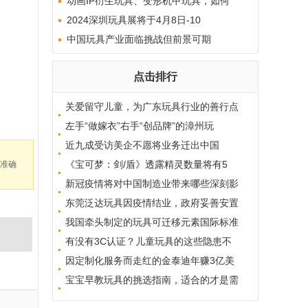
动画IP衍生玩具、变形机甲玩具，如何
2024深圳玩具展将于4月8日-10
中国玩具产业面临挑战但前景可期
点击排行
关爱留守儿童，为广东玩具行业的善行点
左手“做嫁衣”右手“创品牌”的漳州玩
近九成受访美企不愿将业务迁出中国
《宝可梦：剑/盾》透露精灵数量将有5
准确
新冠疫情将对中国制造业带来哪些深刻影
东莞泛达玩具因疫情结业，政府妥善安置
我国牵头制定的玩具可迁移元素国际标准
有没有3C认证？儿童玩具的这些隐患不
因定制化服务而走红的金泰迪年赚3亿美
宝宝早教玩具的挑选指南，适合的才是需