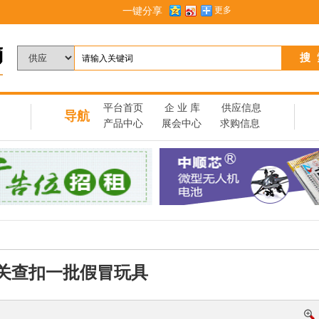
一键分享
更多
】
平台首页
企 业 库
供应信息
导航
产品中心
展会中心
求购信息
关查扣一批假冒玩具