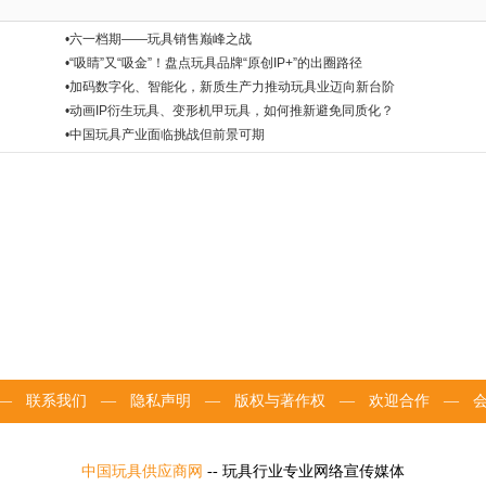
•六一档期——玩具销售巅峰之战
•“吸睛”又“吸金”！盘点玩具品牌“原创IP+”的出圈路径
•加码数字化、智能化，新质生产力推动玩具业迈向新台阶
•动画IP衍生玩具、变形机甲玩具，如何推新避免同质化？
•中国玩具产业面临挑战但前景可期
—
联系我们
—
隐私声明
—
版权与著作权
—
欢迎合作
—
中国玩具供应商网
-- 玩具行业专业网络宣传媒体