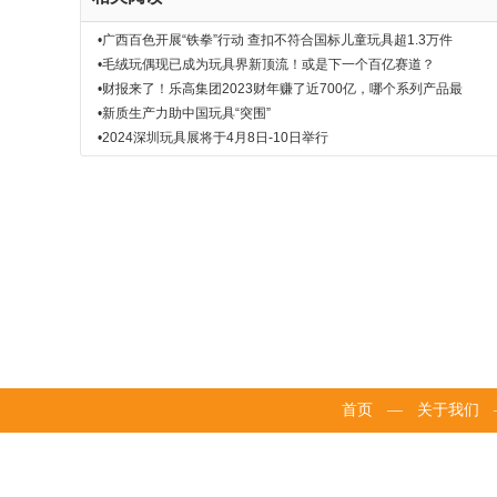
•广西百色开展“铁拳”行动 查扣不符合国标儿童玩具超1.3万件
•毛绒玩偶现已成为玩具界新顶流！或是下一个百亿赛道？
•财报来了！乐高集团2023财年赚了近700亿，哪个系列产品最
•新质生产力助中国玩具“突围”
•2024深圳玩具展将于4月8日-10日举行
首页
—
关于我们