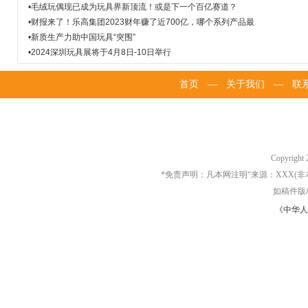
•毛绒玩偶现已成为玩具界新顶流！或是下一个百亿赛道？
•财报来了！乐高集团2023财年赚了近700亿，哪个系列产品最
•新质生产力助中国玩具“突围”
•2024深圳玩具展将于4月8日-10日举行
首页
—
关于我们
—
联
Copyrigh
*免责声明：凡本网注明“来源：XXX
如稿件版
《中华人