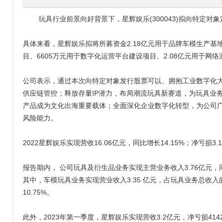
玩具行业前景向好背景下，星辉娱乐(300043)拟向特定对象
具体来看，星辉娱乐拟将所募资金2.18亿元用于品牌车模生产基
目、6605万元用于数字化运营平台建设项目、2.08亿元用于
公司表示，通过本次向特定对象发行股票可以、拥抱工业数字化
供应链管控；释放存量IP潜力，布局潮流玩具新赛道，为玩具业
产品成为文化出海重要载体；全面深化企业数字化转型，为公司
风险能力。
2022星辉娱乐实现营收16.06亿元，同比增长14.15%；净亏损3.
报告期内， 公司玩具及衍生品业务实现主营业务收入3.76亿元，同比增
其中，车模玩具业务实现营业收入3.35 亿元，占玩具业务总收入的
10.75%。
此外，2023年第一季度，星辉娱乐实现营收3.2亿元，净亏损4