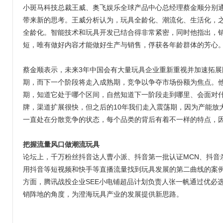
小斑马科技总裁王威、奥飞娱乐全球产品中心总经理蔡金顺分别
带来新的思考。王威分析认为，玩具全龄化、潮流化、生活化，
全龄化。智能技术和玩具开发已结合得非常紧密，同时他指出，
短，唯有做好内容才能做好生产与销售，俘获各年龄群体的芳心
蔡金顺表示，未来3年中国会有大量玩具企业重新重视并加速拓
期，而下一个阶段将走入成熟期，竞争以争夺市场份额为焦点。
期，知道它处于哪个区间，自然知道下一阶段走到哪里、会面对什
牌，渠道扩展很快，但之后的10年我们走入震荡期，因为产能放大
一直处在分散竞争的状态，每个品类的背后有着不一样的特点，
把握流量风口做潮流玩具
论坛上，千万粉丝抖音达人曹小派、抖音第一批认证MCN、抖音
用抖音等短视频和快手等直播流量找到玩具发展的第二曲线的案
方面，腾讯战投企业SEE小电铺超品计划负责人张一帆通过优必
销阵地的角度，为澄海玩具产业的发展提供新思路。