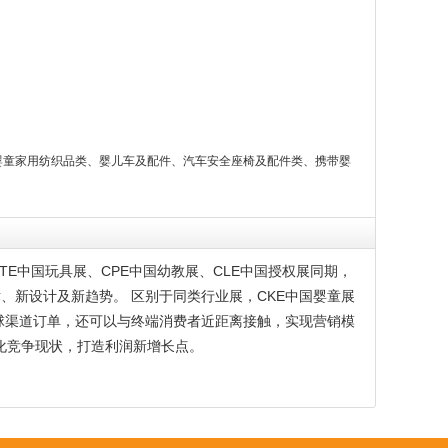
婴童家用纺织品类、婴儿车及配件、汽车安全座椅及配件类、携带婴
与CTE中国玩具展、CPE中国幼教展、CLE中国授权展同期，
、新设计及新趋势。 区别于同类行业展，CKE中国婴童展
全球渠道订单，还可以与终端消费者近距离接触，实现营销模
化竞争现状，打造利润新增长点。