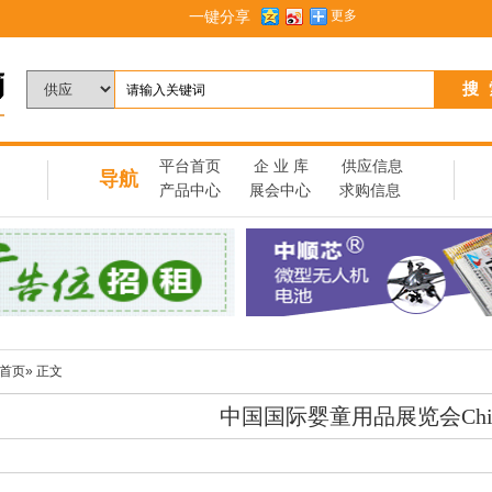
一键分享
更多
】
平台首页
企 业 库
供应信息
导航
产品中心
展会中心
求购信息
首页
» 正文
中国国际婴童用品展览会China K