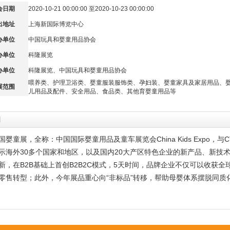
会日期
2020-10-21 00:00:00 至2020-10-23 00:00:00
出地址
上海新国际博览中心
办单位
中国玩具和婴童用品协会
办单位
科隆展览
办单位
科隆展览、中国玩具和婴童用品协会
喂养类、护理卫浴类、婴童服装服饰类、孕妇装、婴童家具及家居用品、
展范围
儿用品及配件、安全用品、食品类、其他育婴童用品等
明
中国婴童展，全称：中国国际婴童用品及童车展览会China Kids Expo，
示海外30多个国家和地区，以及国内20大产区特色企业的新产品、新技术
新，在B2B基础上首创B2B2C模式，5天时间，品牌企业不仅可以收获
零售转型；此外，今年展品重心向“非标品”转移，帮助母婴体系摆脱同质